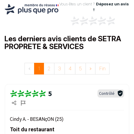
Vous êtes un client ?
Déposez un avis
!
Les derniers avis clients de SETRA
PROPRETE & SERVICES
«
1
2
3
4
5
»
Fin
5
Contrôlé
Cindy A. -
BESANçON (25)
Toit du restaurant